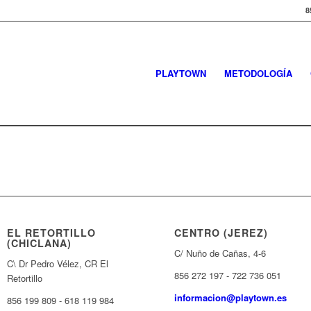
8
PLAYTOWN
METODOLOGÍA
EL RETORTILLO
CENTRO (JEREZ)
(CHICLANA)
C/ Nuño de Cañas, 4-6
C\ Dr Pedro Vélez, CR El
856 272 197 - 722 736 051
Retortillo
informacion@playtown.es
856 199 809 - 618 119 984