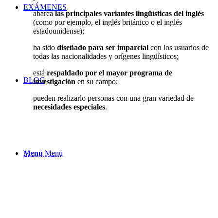
EXÁMENES
abarca
las principales variantes lingüísticas del inglés
(como por ejemplo, el inglés británico o el inglés
estadounidense);
ha sido
diseñado para ser imparcial
con los usuarios de
todas las nacionalidades y orígenes lingüísticos;
está
respaldado por el mayor programa de
BLOG
investigación
en su campo;
pueden realizarlo personas con una gran variedad de
necesidades especiales
.
¿Cómo preparo el examen?
Al igual que decíamos en la sección de preparación del C1, todavía es difícil
Menú
Menú
organizar grupos con la frecuencia de un B1 o B2, pero aún así, en
PrePara
Centros de Formación
te ayudamos a prepararte el examen de
Cambridge
English: Proficiency (C2),
durante todo el año iremos organizando grupos y
aquellos en los que consigamos agrupar a 5 alumn@s, como mínimo,
saldrán adelante. No dejes de pedir información.
Tendremos
cursos anuales
, de
Septiembre a Junio
, de
3 horas
semanales y
cursos intensivos de
3 meses de duración
. Visita nuestro blog