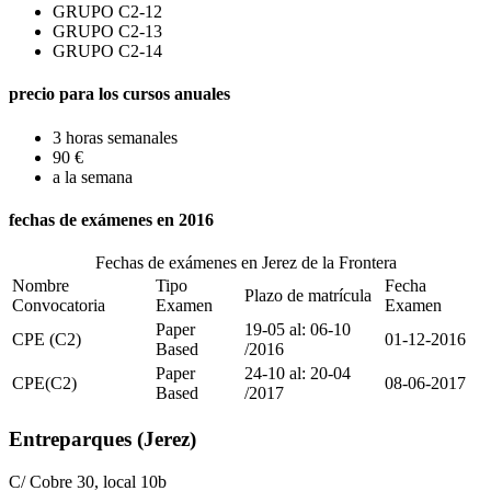
GRUPO C2-12
GRUPO C2-13
GRUPO C2-14
precio para los
cursos anuales
3 horas semanales
90
€
a la semana
fechas de
exámenes en 2016
Fechas de exámenes en Jerez de la Frontera
Nombre
Tipo
Fecha
Plazo de matrícula
Convocatoria
Examen
Examen
Paper
19-05 al: 06-10
CPE (C2)
01-12-2016
Based
/2016
Paper
24-10 al: 20-04
CPE(C2)
08-06-2017
Based
/2017
Entreparques (Jerez)
C/ Cobre 30, local 10b