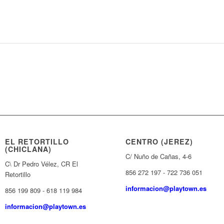
EL RETORTILLO
CENTRO (JEREZ)
(CHICLANA)
C/ Nuño de Cañas, 4-6
C\ Dr Pedro Vélez, CR El
856 272 197 - 722 736 051
Retortillo
informacion@playtown.es
856 199 809 - 618 119 984
informacion@playtown.es