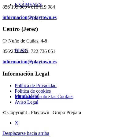
EXÁMENES
856 199 809 - 618 119 984
informacion@playtown.es
Centro (Jerez)
C/ Nuño de Cañas, 4-6
BLOG
856 272 197 - 722 736 051
informacion@playtown.es
Información Legal
Política de Privacidad
Política de cookies
Menú
Menú
Información sobre las Cookies
Aviso Legal
© Copyright - Playtown | Grupo Prepara
X
Desplazarse hacia arriba