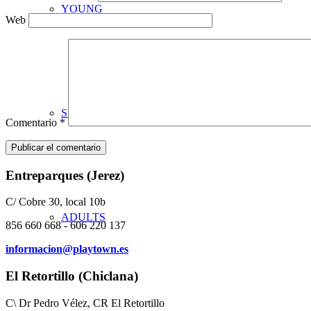
YOUNG
Web
SENIORS
Comentario
*
Entreparques (Jerez)
C/ Cobre 30, local 10b
ADULTS
856 660 668 - 606 220 137
informacion@playtown.es
El Retortillo (Chiclana)
C\ Dr Pedro Vélez, CR El Retortillo