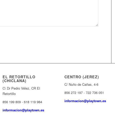
EL RETORTILLO
CENTRO (JEREZ)
(CHICLANA)
C/ Nuño de Cañas, 4-6
C\ Dr Pedro Vélez, CR El
856 272 197 - 722 736 051
Retortillo
informacion@playtown.es
856 199 809 - 618 119 984
informacion@playtown.es