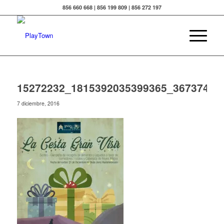
856 660 668 | 856 199 809 | 856 272 197
15272232_1815392035399365_36737416
7 diciembre, 2016