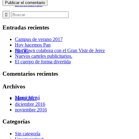
EXÁMENES
Entradas recientes
Campus de verano 2017
Hoy hacemos Pan
PlayTown colabora con el Gran Visir de Jerez
BLOG
Nuevos carteles publicitarios.
El cuerpo de forma divertida
Comentarios recientes
Archivos
Menú
Menú
mayo 2017
diciembre 2016
noviembre 2016
Categorías
Sin categoría