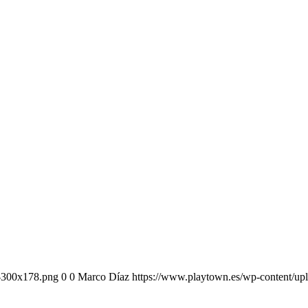
3-300x178.png
0
0
Marco Díaz
https://www.playtown.es/wp-content/u